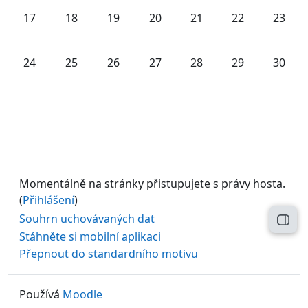
Žádné události, pondělí, 17. června
Žádné události, úterý, 18. června
Žádné události, středa, 19. června
Žádné události, čtvrtek, 20. čer
Žádné události, pátek, 
Žádné události,
Žádné u
17
18
19
20
21
22
23
Žádné události, pondělí, 24. června
Žádné události, úterý, 25. června
Žádné události, středa, 26. června
Žádné události, čtvrtek, 27. čer
Žádné události, pátek, 
Žádné události,
Žádné u
24
25
26
27
28
29
30
Momentálně na stránky přistupujete s právy hosta.
(
Přihlášení
)
Souhrn uchovávaných dat
Otev
Stáhněte si mobilní aplikaci
Přepnout do standardního motivu
Používá
Moodle